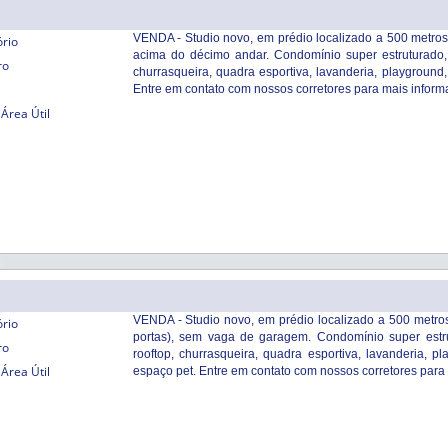
VENDA - Studio novo, em prédio localizado a 500 metro
ório
acima do décimo andar. Condomínio super estruturado, 
ro
churrasqueira, quadra esportiva, lavanderia, playground
Entre em contato com nossos corretores para mais inform
Área Útil
VENDA - Studio novo, em prédio localizado a 500 metro
ório
portas), sem vaga de garagem. Condomínio super estru
ro
rooftop, churrasqueira, quadra esportiva, lavanderia, 
Área Útil
espaço pet. Entre em contato com nossos corretores para