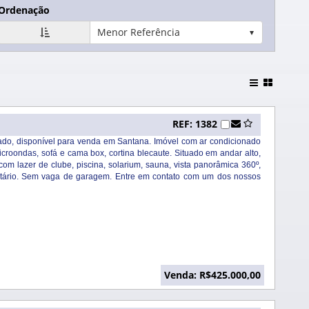
Ordenação
Menor Referência
REF: 1382
iado, disponível para venda em Santana. Imóvel com ar condicionado
microondas, sofá e cama box, cortina blecaute. Situado em andar alto,
com lazer de clube, piscina, solarium, sauna, vista panorâmica 360º,
cletário. Sem vaga de garagem. Entre em contato com um dos nossos
Venda: R$425.000,00