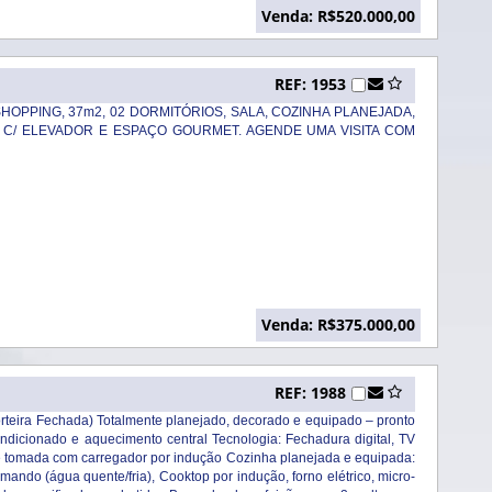
Venda: R$520.000,00
REF: 1953
OPPING, 37m2, 02 DORMITÓRIOS, SALA, COZINHA PLANEJADA,
O C/ ELEVADOR E ESPAÇO GOURMET. AGENDE UMA VISITA COM
Venda: R$375.000,00
REF: 1988
orteira Fechada) Totalmente planejado, decorado e equipado – pronto
condicionado e aquecimento central Tecnologia: Fechadura digital, TV
 tomada com carregador por indução Cozinha planejada e equipada:
ando (água quente/fria), Cooktop por indução, forno elétrico, micro-