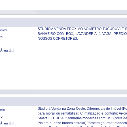
STUDIO A VENDA PRÓXIMO AO METRÔ TUCURUVI E SH
órios
BANHEIRO COM BOX, LAVANDERIA, 1 VAGA, PRÉDI
ro
NOSSOS CORRETORES.
Área Útil
Studio à Venda na Zona Oeste. Diferenciais do Imóvel (P
ório
para morar ou rentabilizar. Climatização e conforto: Ar-
ro
Smart LG UHD 43”, tomadas modernas com USB, torre de
Área Útil
Pia em quartzo branco estrelar, Torneira gourmet monocom