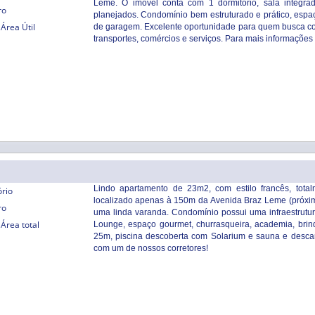
Leme. O imóvel conta com 1 dormitório, sala integr
ro
planejados. Condomínio bem estruturado e prático, espa
Área Útil
de garagem. Excelente oportunidade para quem busca conf
transportes, comércios e serviços. Para mais informações
Lindo apartamento de 23m2, com estilo francês, tota
ório
localizado apenas à 150m da Avenida Braz Leme (próximo
ro
uma linda varanda. Condomínio possui uma infraestrutura
Área total
Lounge, espaço gourmet, churrasqueira, academia, brinq
25m, piscina descoberta com Solarium e sauna e descan
com um de nossos corretores!