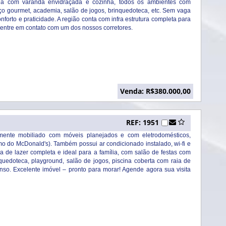
ada com varanda envidraçada e cozinha, todos os ambientes com
ço gourmet, academia, salão de jogos, brinquedoteca, etc. Sem vaga
orto e praticidade. A região conta com infra estrutura completa para
 entre em contato com um dos nossos corretores.
Venda: R$380.000,00
REF: 1951
lmente mobiliado com móveis planejados e com eletrodomésticos,
 do McDonald's). Também possui ar condicionado instalado, wi-fi e
 de lazer completa e ideal para a família, com salão de festas com
uedoteca, playground, salão de jogos, piscina coberta com raia de
so. Excelente imóvel – pronto para morar! Agende agora sua visita