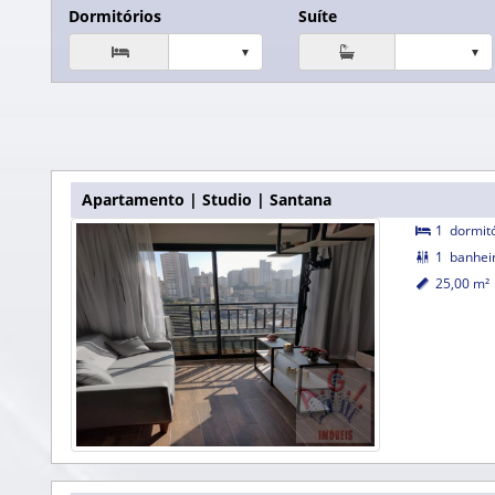
Dormitórios
Suíte

Apartamento | Studio | Santana
1
dormit

1
banhei

25,00 m²
