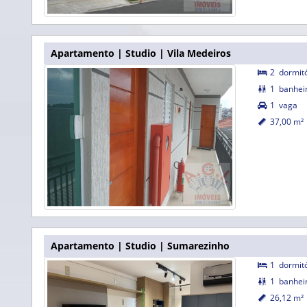
Apartamento | Studio | Vila Medeiros
2
dormit

1
banhei

1
vaga

37,00 m²

Apartamento | Studio | Sumarezinho
1
dormit

1
banhei

26,12 m²
