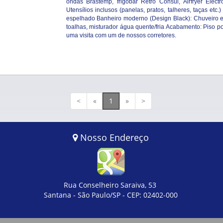
ondas Brastemp, frigobar Retrô Consul, Airfryer Elect
Utensílios inclusos (panelas, pratos, talheres, taças e
espelhado Banheiro moderno (Design Black): Chuveiro e
toalhas, misturador água quente/fria Acabamento: Piso p
uma visita com um de nossos corretores.
<
«
1
»
>
Nosso Endereço
Rua Conselheiro Saraiva, 53
Santana - São Paulo/SP - CEP: 02402-000