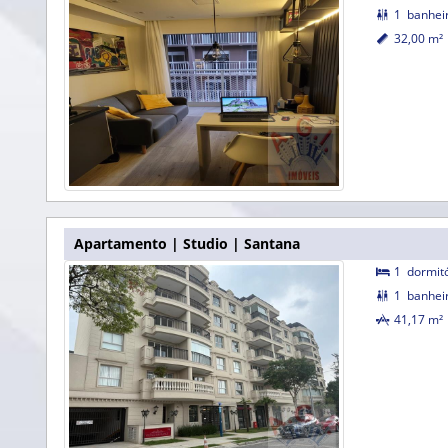
1
banhei

32,00 m²

Apartamento | Studio | Santana
1
dormit

1
banhei

41,17 m²
