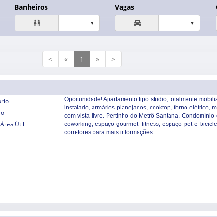
Banheiros
Vagas


<
«
1
»
>
Oportunidade! Apartamento tipo studio, totalmente mobil
ório
instalado, armários planejados, cooktop, forno elétrico, 
ro
com vista livre. Pertinho do Metrô Santana. Condomínio 
Área Útil
coworking, espaço gourmet, fitness, espaço pet e bici
corretores para mais informações.