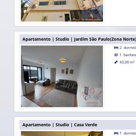
Apartamento | Studio | Jardim São Paulo(Zona Norte
2
dormit

1
banhei

43,00 m²

Apartamento | Studio | Casa Verde
1
dormit
