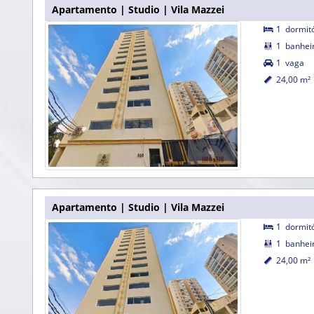
Apartamento | Studio | Vila Mazzei
1
dormit

1
banhei

1
vaga

24,00 m²

Apartamento | Studio | Vila Mazzei
1
dormit

1
banhei

24,00 m²
