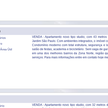
)
VENDA - Apartamento novo tipo studio, com 43 metros d
órios
Jardim São Paulo. Com ambientes integrados, o imóvel con
ro
Condomínio moderno com total estrutura, segurança e laze
Área Útil
salão de festas, academia e bicicletário. Sem vaga de g
em uma dos melhores bairros da Zona Norte, região que
serviços. Para mais informações entre em contato hoje 
VENDA - Apartamento novo tipo studio, com 32 metros de
ório