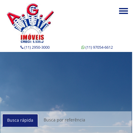
Togg
navi
(11) 2950-3000
(11) 97054-6612
Busca por referência
Busca rápida