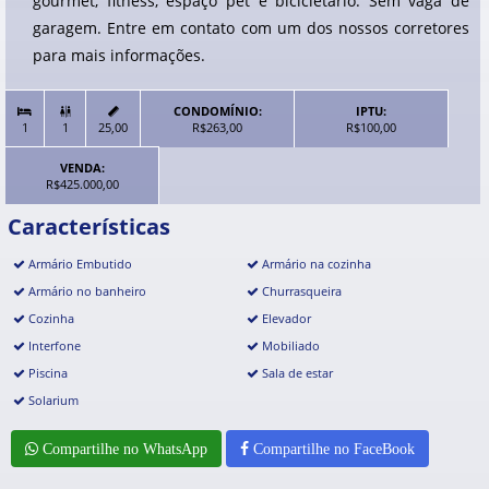
gourmet, fitness, espaço pet e bicicletário. Sem vaga de
garagem. Entre em contato com um dos nossos corretores
para mais informações.
CONDOMÍNIO:
IPTU:


1
1
25,00
R$263,00
R$100,00
VENDA:
R$425.000,00
Características
Armário Embutido
Armário na cozinha
Armário no banheiro
Churrasqueira
Cozinha
Elevador
Interfone
Mobiliado
Piscina
Sala de estar
Solarium
Compartilhe no WhatsApp
Compartilhe no FaceBook