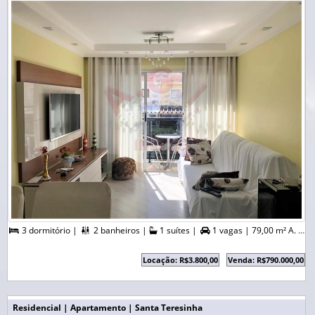
3 dormitório |
2 banheiros |
1 suítes |
1 vagas |
79,00 m² A. Útil |



Locação: R$3.800,00
Venda: R$790.000,00
Residencial | Apartamento | Santa Teresinha