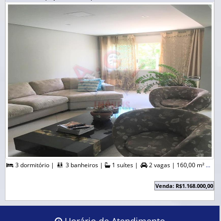
3 dormitório |
3 banheiros |
1 suítes |
2 vagas |
160,00 m² A. Útil |



Venda: R$1.168.000,00