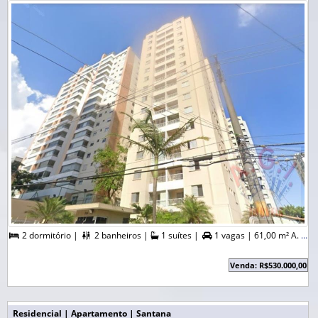
2 dormitório |
2 banheiros |
1 suítes |
1 vagas |
61,00 m² A. Útil |



Venda: R$530.000,00
Residencial | Apartamento | Santana