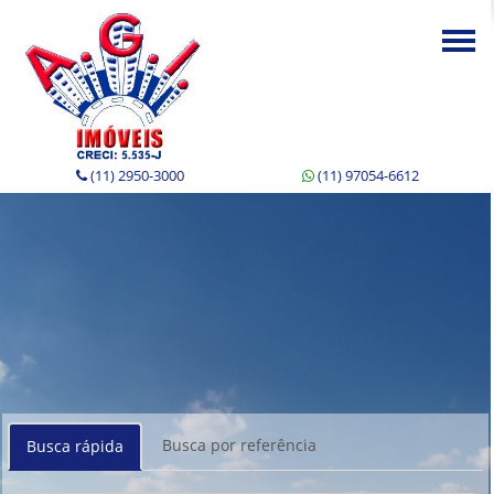
Togg
navi
(11) 2950-3000
(11) 97054-6612
Busca por referência
Busca rápida