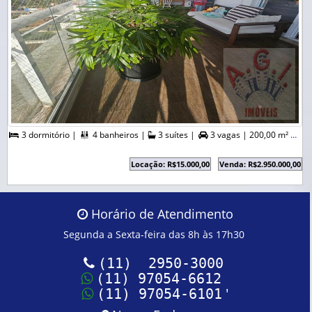
3 dormitório |
4 banheiros |
3 suítes |
3 vagas |
200,00 m² A. Útil |



Locação: R$15.000,00
Venda: R$2.950.000,00
Horário de Atendimento
Segunda a Sexta-feira das 8h às 17h30
(11) 2950-3000
(11) 97054-6612
'
(11) 97054-6101