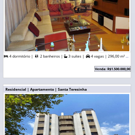
4 dormitório |
2 banheiros |
3 suítes |
4 vagas |
296,00 m² A. Útil |



Venda: R$1.500.000,00
Residencial | Apartamento | Santa Teresinha