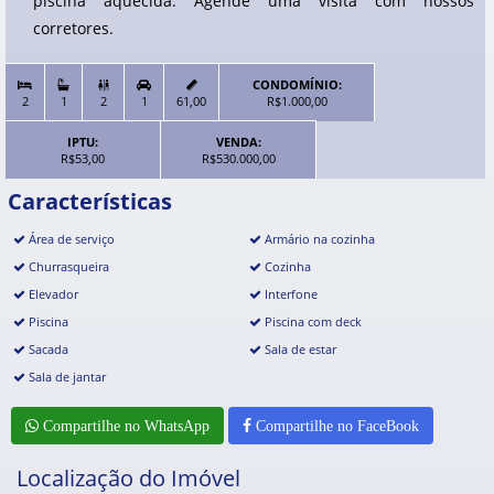
piscina aquecida. Agende uma visita com nossos
corretores.
CONDOMÍNIO:


2
1
2
1
61,00
R$1.000,00
IPTU:
VENDA:
R$53,00
R$530.000,00
Características
Área de serviço
Armário na cozinha
Churrasqueira
Cozinha
Elevador
Interfone
Piscina
Piscina com deck
Sacada
Sala de estar
Sala de jantar
Compartilhe no WhatsApp
Compartilhe no FaceBook
Localização do Imóvel