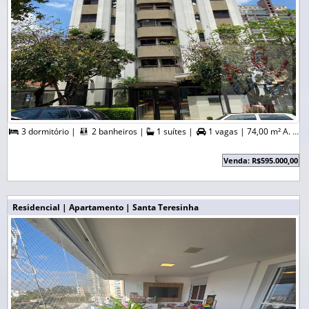
3 dormitório |
2 banheiros |
1 suítes |
1 vagas |
74,00 m² A. Útil |



Venda: R$595.000,00
Residencial | Apartamento | Santa Teresinha