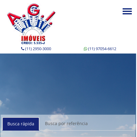
Togg
navi
(11) 2950-3000
(11) 97054-6612
Busca por referência
Busca rápida