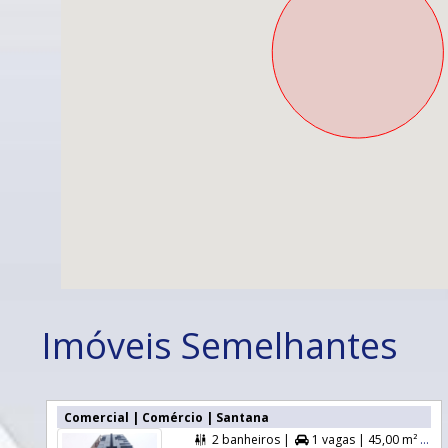
Imóveis Semelhantes
Comercial | Comércio | Santana
2 banheiros |
1 vagas |
45,00 m² A. Útil |

