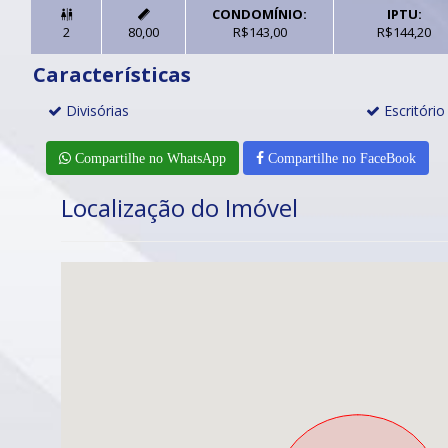
CONDOMÍNIO:
IPTU:


2
80,00
R$143,00
R$144,20
Características
Divisórias
Escritório
Compartilhe no WhatsApp
Compartilhe no FaceBook
Localização do Imóvel