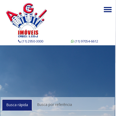
Togg
navi
(11) 2950-3000
(11) 97054-6612
Busca por referência
Busca rápida