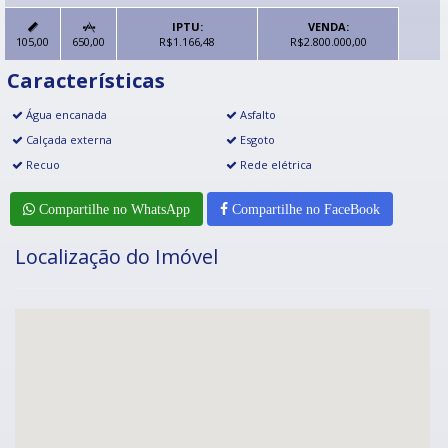
IPTU:
VENDA:


105,00
650,00
R$1.166,48
R$2.800.000,00
Características
Água encanada
Asfalto
Calçada externa
Esgoto
Recuo
Rede elétrica
Compartilhe no WhatsApp
Compartilhe no FaceBook
Localização do Imóvel