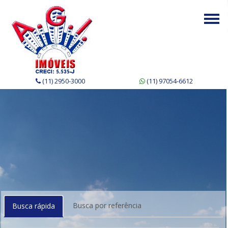
Togg
navi
(11) 2950-3000
(11) 97054-6612
Busca por referência
Busca rápida