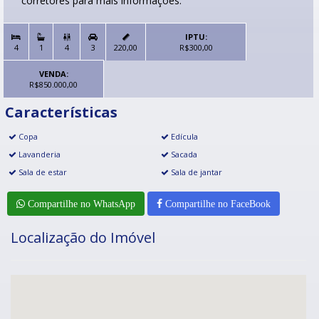
corretores para mais informações.
IPTU:


4
1
4
3
220,00
R$300,00
VENDA:
R$850.000,00
Características
Copa
Edícula
Lavanderia
Sacada
Sala de estar
Sala de jantar
Compartilhe no WhatsApp
Compartilhe no FaceBook
Localização do Imóvel