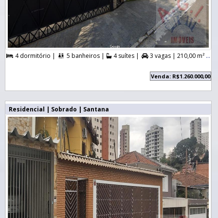
4 dormitório |
5 banheiros |
4 suítes |
3 vagas |
210,00 m² A. Útil |



Venda: R$1.260.000,00
Residencial | Sobrado | Santana