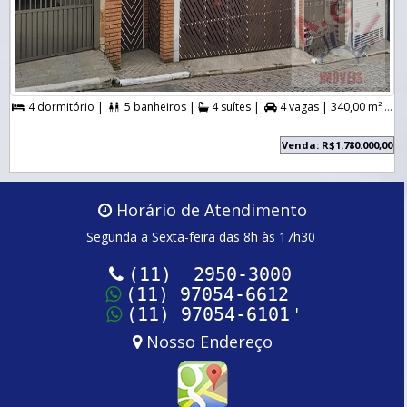
4 dormitório |
5 banheiros |
4 suítes |
4 vagas |
340,00 m² A. Útil |



Venda: R$1.780.000,00
Horário de Atendimento
Segunda a Sexta-feira das 8h às 17h30
(11) 2950-3000
(11) 97054-6612
'
(11) 97054-6101
Nosso Endereço