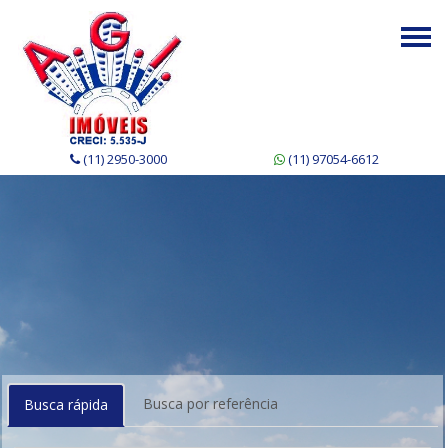
Togg
navi
(11) 2950-3000
(11) 97054-6612
Busca por referência
Busca rápida