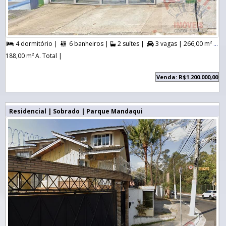
4 dormitório |
6 banheiros |
2 suítes |
3 vagas |
266,00 m² A. Útil |



188,00 m² A. Total |
Venda: R$1.200.000,00
Residencial | Sobrado | Parque Mandaqui