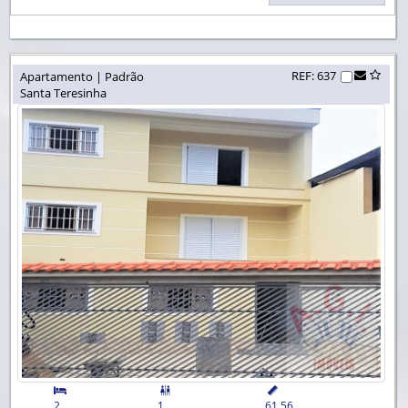
REF: 637
Apartamento | Padrão
Santa Teresinha


2
1
61,56