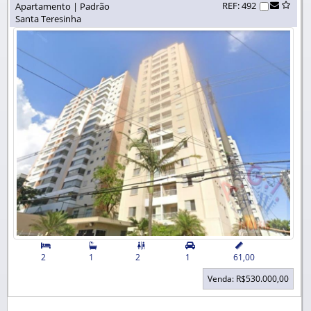
REF: 492
Apartamento | Padrão
Santa Teresinha


2
1
2
1
61,00
Venda: R$530.000,00