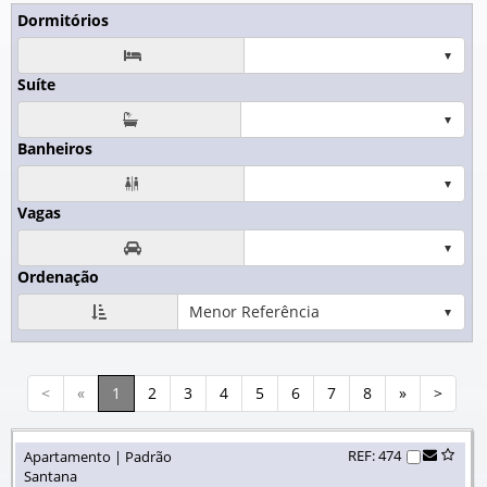
Dormitórios

Suíte
Banheiros

Vagas

Ordenação
Menor Referência
<
«
1
2
3
4
5
6
7
8
»
>
REF: 474
Apartamento | Padrão
Santana