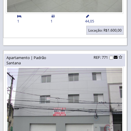


1
1
44,05
Locação: R$1.600,00
REF: 771
Apartamento | Padrão
Santana