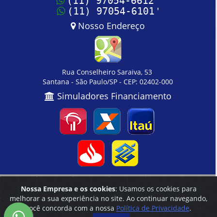
(11) 97054-6612
'
(11) 97054-6101
Nosso Endereço
Rua Conselheiro Saraiva, 53
Santana - São Paulo/SP - CEP: 02402-000
Simuladores Financiamento
Nossa Empresa e os cookies
: Usamos os cookies para
Home
|
Empresa
|
Cadastre seu Imóvel
|
Contato
melhorar a sua experiência no site. Ao continuar navegando,
você concorda com a nossa
Política de Privacidade
.
Reservamo-nos o direito de qualquer erro de digitação, assim