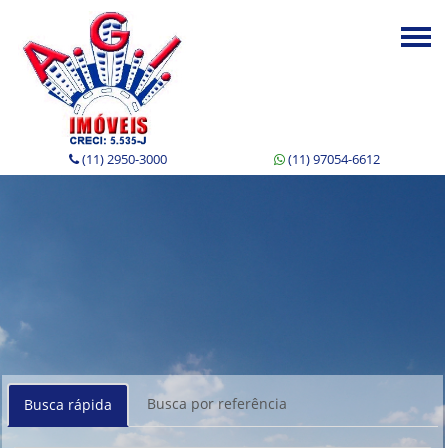
Togg
navi
(11) 2950-3000
(11) 97054-6612
Busca por referência
Busca rápida