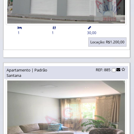


1
1
30,00
Locação: R$1.200,00
REF: 885
Apartamento | Padrão
Santana