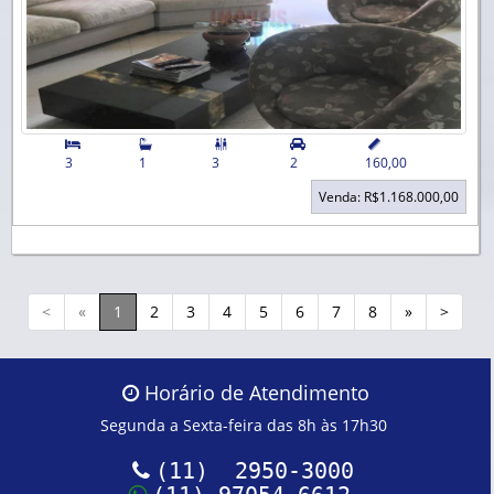


3
1
3
2
160,00
Venda: R$1.168.000,00
<
«
1
2
3
4
5
6
7
8
»
>
Horário de Atendimento
Segunda a Sexta-feira das 8h às 17h30
(11) 2950-3000