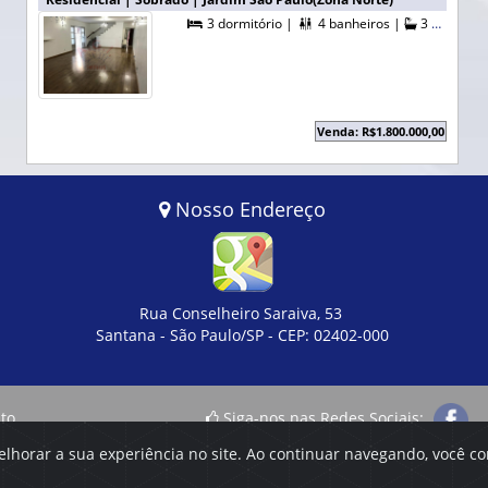
4 vagas |
340,00 m² A. Útil |
3 dormitório |
4 banheiros |
3 suítes |



Venda: R$1.800.000,00
Nosso Endereço
Rua Conselheiro Saraiva, 53
Santana - São Paulo/SP - CEP: 02402-000
to
Siga-nos nas Redes Sociais:
elhorar a sua experiência no site. Ao continuar navegando, você 
tação, assim como o direito de alterar, a qualquer momento, sem p