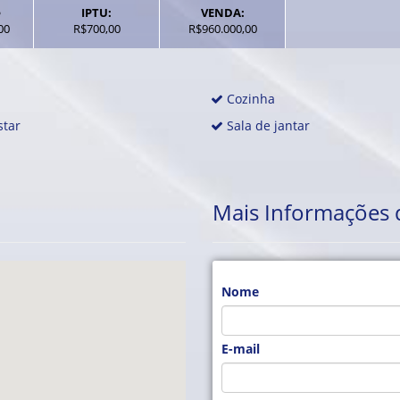
IPTU:
VENDA:
00
R$700,00
R$960.000,00
Cozinha
star
Sala de jantar
Mais Informações 
Nome
E-mail