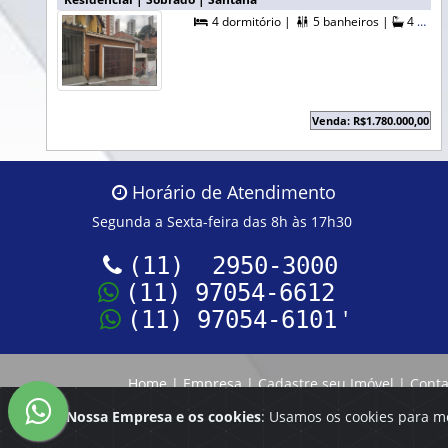
4 dormitório |
5 banheiros |
4 suítes |


Venda: R$1.780.000,00
Horário de Atendimento
Segunda a Sexta-feira das 8h às 17h30
(11) 2950-3000
(11) 97054-6612
'
(11) 97054-6101
Home
|
Empresa
|
Cadastre seu Imóvel
|
Conta
Nossa Empresa e os cookies
: Usamos os cookies para m
Reservamo-nos o direito de qualquer erro de digi