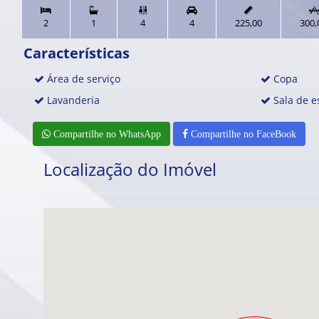



2
1
4
4
225,00
300,
Características
Área de serviço
Copa
Lavanderia
Sala de e
Compartilhe no WhatsApp
Compartilhe no FaceBook
Localização do Imóvel