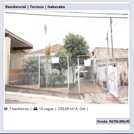
Residencial | Terreno | Itaberaba
1 banheiros |
10 vagas |
250,00 m² A. Útil |


Venda: R$750.000,00