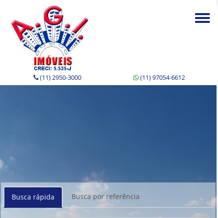
Togg
navi
(11) 2950-3000
(11) 97054-6612
Busca por referência
Busca rápida