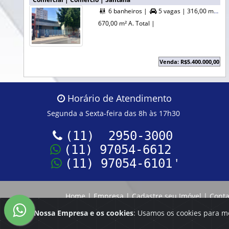
6 banheiros |
5 vagas |
316,00 m² A. Útil |


670,00 m² A. Total |
Venda: R$5.400.000,00
Horário de Atendimento
Segunda a Sexta-feira das 8h às 17h30
(11) 2950-3000
(11) 97054-6612
'
(11) 97054-6101
Home
|
Empresa
|
Cadastre seu Imóvel
|
Conta
Nossa Empresa e os cookies
: Usamos os cookies para m
Reservamo-nos o direito de qualquer erro de digi