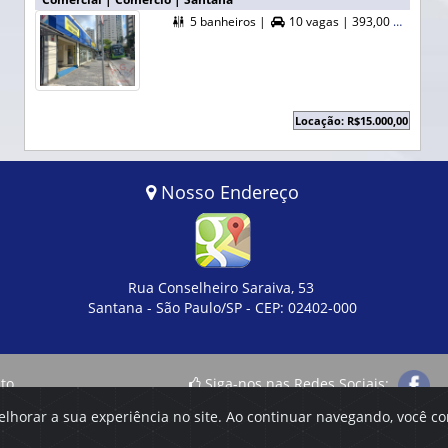
5 banheiros |
10 vagas |
393,00 m² A. Útil |


Locação: R$15.000,00
Nosso Endereço
Rua Conselheiro Saraiva, 53
Santana - São Paulo/SP - CEP: 02402-000
to
Siga-nos nas Redes Sociais:
elhorar a sua experiência no site. Ao continuar navegando, você 
tação, assim como o direito de alterar, a qualquer momento, sem p