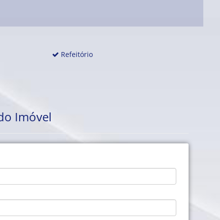
Refeitório
do Imóvel