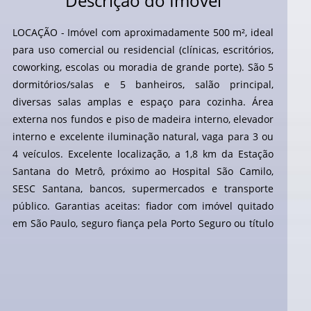
Descrição do Imóvel
LOCAÇÃO - Imóvel com aproximadamente 500 m², ideal
para uso comercial ou residencial (clínicas, escritórios,
coworking, escolas ou moradia de grande porte). São 5
dormitórios/salas e 5 banheiros, salão principal,
diversas salas amplas e espaço para cozinha. Área
externa nos fundos e piso de madeira interno, elevador
interno e excelente iluminação natural, vaga para 3 ou
4 veículos. Excelente localização, a 1,8 km da Estação
Santana do Metrô, próximo ao Hospital São Camilo,
SESC Santana, bancos, supermercados e transporte
público. Garantias aceitas: fiador com imóvel quitado
em São Paulo, seguro fiança pela Porto Seguro ou título
de capitalização. O locatário deverá contratar seguro
contra incêndio do imóvel.