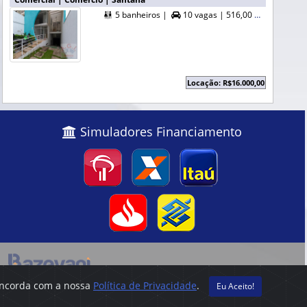
5 banheiros |
10 vagas |
516,00 m² A. Útil |


Locação: R$16.000,00
Simuladores Financiamento
concorda com a nossa
Política de Privacidade
.
Eu Aceito!
révio aviso, os preços e informações anunciados.