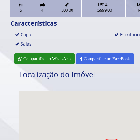
IPTU:
L


5
4
500,00
R$999,00
R
Características
Copa
Escritório
Salas
Compartilhe no WhatsApp
Compartilhe no FaceBook
Localização do Imóvel