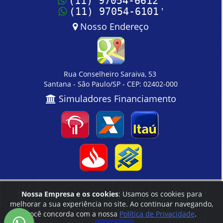
(11) 97054-6612
'
(11) 97054-6101
Nosso Endereço
Rua Conselheiro Saraiva, 53
Santana - São Paulo/SP - CEP: 02402-000
Simuladores Financiamento
Nossa Empresa e os cookies
: Usamos os cookies para
Home
|
Empresa
|
Cadastre seu Imóvel
|
Contato
melhorar a sua experiência no site. Ao continuar navegando,
você concorda com a nossa
Política de Privacidade
.
Reservamo-nos o direito de qualquer erro de digitação, assim