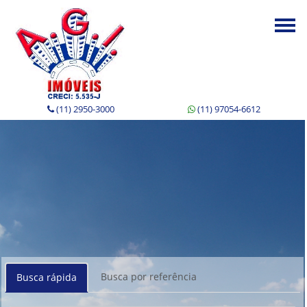
Togg
navi
(11) 2950-3000
(11) 97054-6612
Busca por referência
Busca rápida