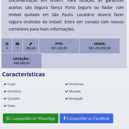
Documentação em ordem. Para locação, as garantias
aceitas são Seguro fiança Porto Seguro ou fiador com
imóvel quitado em São Paulo. Locatário deverá fazer
seguro incêndio do imóvel. Entre em contato com nossos
corretores para mais informações.
IPTU:
VENDA:


4
1
280,00
R$1.032,09
R$1.250.000,00
LOCAÇÃO :
R$8.000,00
Características
Copa
Divisórias
Escritório
Murado
Quitado
Recepção
Salas
Compartilhe no WhatsApp
Compartilhe no FaceBook