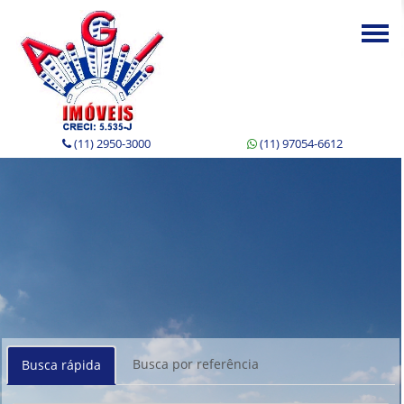
Togg
navi
(11) 2950-3000
(11) 97054-6612
Busca por referência
Busca rápida