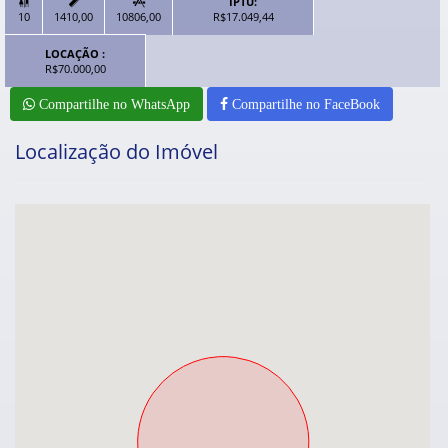
IPTU:



10
1410,00
10806,00
R$17.049,44
LOCAÇÃO :
R$70.000,00
Compartilhe no WhatsApp
Compartilhe no FaceBook
Localização do Imóvel