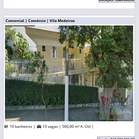
Comercial | Comércio | Vila Medeiros
10 banheiros |
10 vagas |
560,00 m² A. Útil |

