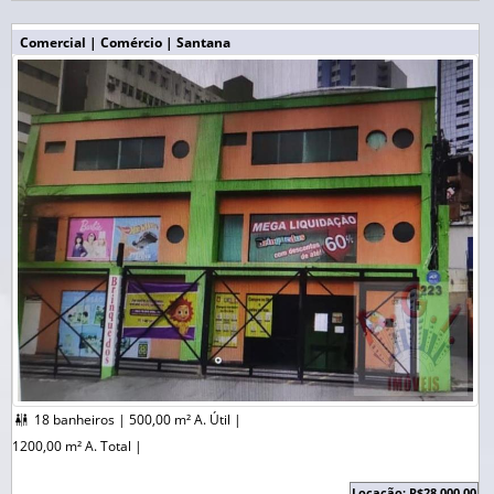
Comercial | Comércio | Santana
18 banheiros |
500,00 m² A. Útil |

1200,00 m² A. Total |
Locação: R$28.000,00