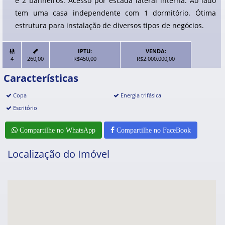
e 2 banheiros. Acesso por escada lateral interna. Ao lado
tem uma casa independente com 1 dormitório. Ótima
estrutura para instalação de diversos tipos de negócios.
IPTU:
VENDA:


4
260,00
R$450,00
R$2.000.000,00
Características
Copa
Energia trifásica
Escritório
Compartilhe no WhatsApp
Compartilhe no FaceBook
Localização do Imóvel