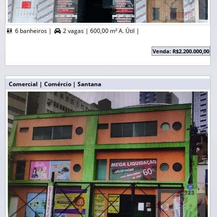
6 banheiros |
2 vagas |
600,00 m² A. Útil |


Venda: R$2.200.000,00
Comercial | Comércio | Santana