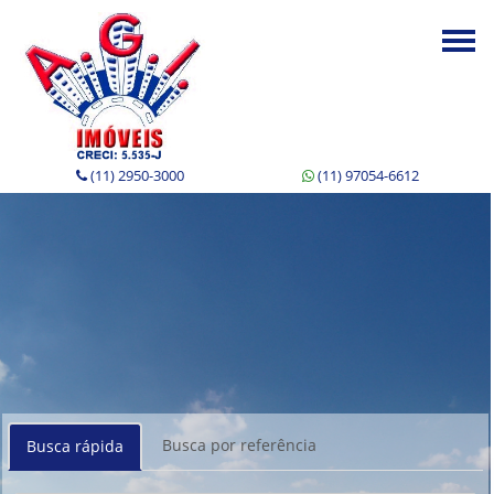
Togg
navi
(11) 2950-3000
(11) 97054-6612
Busca por referência
Busca rápida